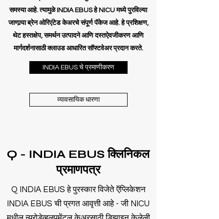
समस्या आहे. त्यामुळे INDIA EBUS हे NICU मध्ये पुरविल्या
जाणार्‍या ब्रेन ओरिएंटेड केअरचे संपूर्ण पॅकेज आहे. हे प्रशिक्षण,
थेट हस्तक्षेप, समर्थन उत्पादने आणि दस्तऐवजीकरण आणि
मार्गदर्शनासाठी क्लाउड आधारित सॉफ्टवेअर प्रदान करते.
INDIA EBUS चे प्रमाणीकरण
व्यावसायिक धारणा
Q - INDIA EBUS क्लिनिकल
प्रमाणपत्र
Q INDIA EBUS हे पुरस्कार विजेते ऍप्लिकेशन
INDIA EBUS ची प्रगत आवृत्ती आहे - जी NICU
मधील न्यूरोडेव्हलपमेंटल केअरसाठी डिझाइन केलेली