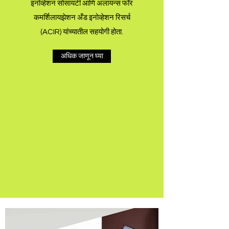
इनोव्हेशन सोसायटी आणि अलायन्स फॉर
कमर्शिलायझेशन अँड इनोव्हेशन रिसर्च
(ACIR) यांच्यातील सहयोगी होता.
अधिक जाणून घ्या