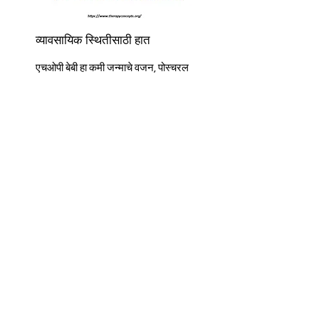
व्यावसायिक स्थितीसाठी हात
एचओपी बेबी हा कमी जन्माचे वजन, पोस्‍चरल
ताण कमी करण्‍यासाठी प्री टर्म बेबी आणि
अपरिपक्व मज्जासंस्थेचे न्यूरो संरक्षण यासाठी
चांगला पर्याय आहे. पोझिशनिंगसाठी सर्वोत्तम
पर्याय निवडण्यासाठी इतर उपकरणांसह
यादृच्छिक नियंत्रित चाचणी करणे आवश्यक
आहे
पुरावा
प्रशस्तिपत्र
त्वरित सर्वेक्षण करा