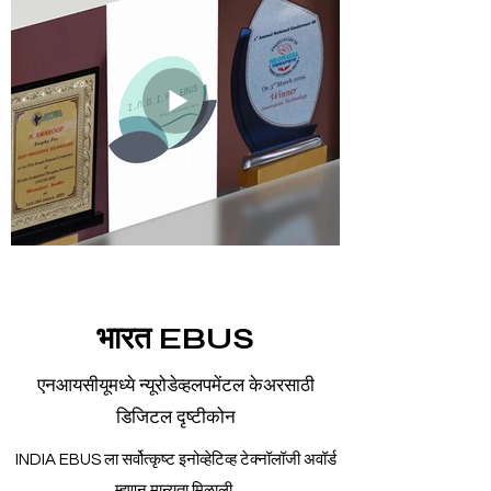
भारत EBUS
एनआयसीयूमध्ये न्यूरोडेव्हलपमेंटल केअरसाठी
डिजिटल दृष्टीकोन
INDIA EBUS ला सर्वोत्कृष्ट इनोव्हेटिव्ह टेक्नॉलॉजी अवॉर्ड
म्हणून मान्यता मिळाली.