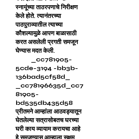
स्नायूंच्या ताठरपणाचे निरीक्षण
केले होते. त्यानंतरच्या
पाठपुराव्यातील त्याच्या
कौशल्यामुळे आपण बाळासाठी
करत असलेली प्रगती समजून
घेण्यास मदत केली.
_cc781905-
5cde-3194 -bb3b-
136bad5cf58d_
_cc78196635d_cc7
81905-
bd535db435d58
प्रीतमने आम्हांला आठवड्यातून
घेतलेल्या सत्रासोबतच घरच्या
घरी काय व्यायाम करायचा आहे
हे समजण्यास आम्हाला सक्षम