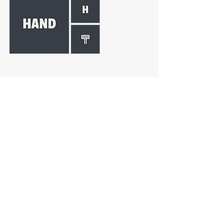
हँड थेरपी
तुमची हँड थेरपी दस्तऐवजीकरण आणि डेटा विश्लेषण
आवश्यकता सुलभ करा
हँड थेरपी हे SMART (नियमित थेरपीसाठी साधे मोबाईल
ऍप्लिकेशन्स) मालिकेतील एक ऍप्लिकेशन आहे. तुमची उत्पादकता
सुधारण्यासाठी हे उपयुक्त आहे. हे तुमचे दस्तऐवजीकरण आणि
डेटा विश्लेषण सुलभ करते. हे द्रुत अहवाल आणि चार्ट व्युत्पन्न
करते. याद्वारे तुम्ही तुमच्या नियमित सरावातून नवीन पुरावे तयार
करू शकता आणि शेअर करू शकता.