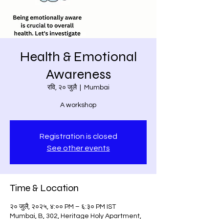
Health & Emotional
Awareness
रवि, २० जुलै
  |  
Mumbai
A workshop
Registration is closed
See other events
Time & Location
२० जुलै, २०२५, ४:०० PM – ६:३० PM IST
Mumbai, B, 302, Heritage Holy Apartment,