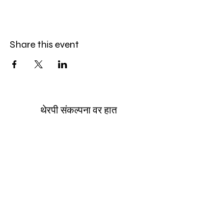
Share this event
थेरपी संकल्पना वर हात
handsotcon@gmail.com
मुलुंड क्लिनिक
B 302, हेरिटेज होली, नेहरू रोड, मुलुंड पश्चिम, मुंबई
400080, महाराष्ट्र, भारत.
मुलुंड रेल्वे स्टेशन जवळ. साधारण ७ मिनिटे चालत आहे.
नेहरू रोडवरील अपना बाजार/टायटन शोरूम हे सर्वात
जवळचे ठिकाण आहे. ते त्याच्या शेजारी आहे.