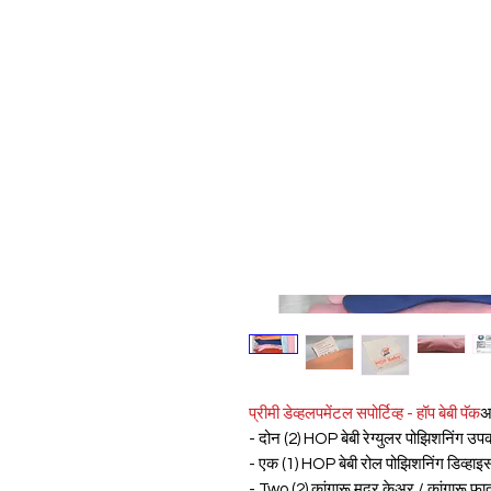
प्रीमी डेव्हलपमेंटल सपोर्टिव्ह - हॉप बेबी पॅक
अ
- दोन (2) HOP बेबी रेग्युलर पोझिशनिंग उप
- एक (1) HOP बेबी रोल पोझिशनिंग डिव्हाइ
- Two (2) कांगारू मदर केअर / कांगारू फा