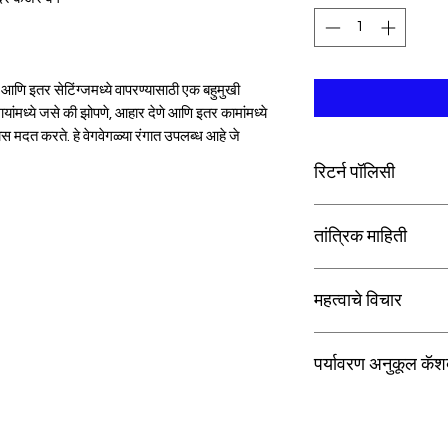
णि इतर सेटिंग्जमध्ये वापरण्यासाठी एक बहुमुखी
ायांमध्ये जसे की झोपणे, आहार देणे आणि इतर कामांमध्ये
स मदत करते. हे वेगवेगळ्या रंगात उपलब्ध आहे जे
रिटर्न पॉलिसी
उत्पादनाच्या स्वरूपामुळे, ज
तांत्रिक माहिती
काळजी समाविष्ट आहे, ते पर
तथापि, तुम्हाला एखादी खरा
मिळाल्याच्या संभाव्य घटनेत,
एचएस कोड वर्गीकरण
महत्वाचे विचार
किंवा विनामूल्य बदली प्रद
परतावा/रिप्लेसमेंट जारी कर
कोड
सुरक्षितता माहिती:
किती आहे हे निर्धारित करण्
पर्यावरण अनुकूल कॅश
वापरण्यापूर्वी आपल्या आरोग्
वर्णन
कायदेशीर अस्वीकरण:
एखाद्या गोष्टीचा पुनर्वापर क
या उपकरणाच्या वापरासाठी 
करणे जे कदाचित नवीन वस्तू
आहे. कृपया वापरण्यापूर्वी आ