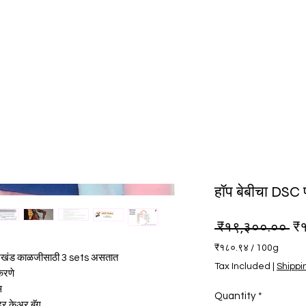
हॉप बेबीचा DSC 
Re
 ₹१९,३००.०० 
₹
₹१८०.९४
/
100g
खंड काळजीसाठी 3 sets असतात
₹१८०.९४
Tax Included
|
Shippi
करणे
per
100
स
Quantity
*
Grams
दर केअर बॅग