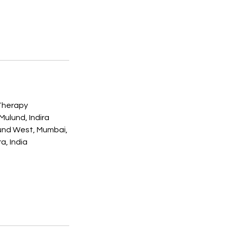
Therapy
ulund, Indira
und West, Mumbai,
a, India