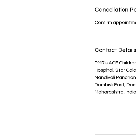
Cancellation Po
Confirm appointme
Contact Detail
PMR's ACE Children
Hospital, Star Col
Nandivali Pancha
Dombivli East, Domb
Maharashtra, Indi