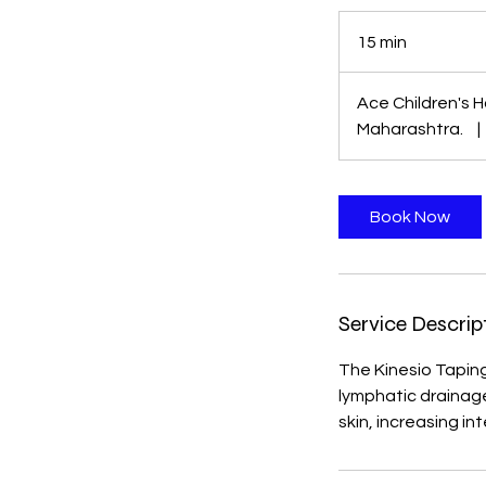
15 min
1
5
m
Ace Children's H
i
Maharashtra.
|
n
Book Now
Service Descrip
The Kinesio Tapin
lymphatic drainage 
skin, increasing in