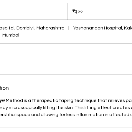
३००
भारतीय
₹३००
रुपये
ospital, Dombivli, Maharashtra
|
Yashonandan Hospital, Kal
Mumbai
tion
g® Method is a therapeutic taping technique that relieves p
by microscopically lifting the skin. This lifting effect creates
terstitial space and allowing for less inflammation in affected 