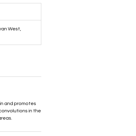
yan West,
ain and promotes
 convolutions in the
areas.