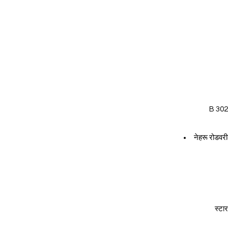
B 302, 
नेहरू रोडवरी
स्टार