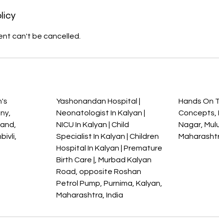
licy
nt can't be cancelled.
s
's
Yashonandan Hospital |
Hands On 
ony,
Neonatologist In Kalyan |
Concepts, M
nand,
NICU In Kalyan | Child
Nagar, Mul
ivli,
Specialist In Kalyan | Children
Maharashtr
a
Hospital In Kalyan | Premature
Birth Care |, Murbad Kalyan
Road, opposite Roshan
Petrol Pump, Purnima, Kalyan,
Maharashtra, India